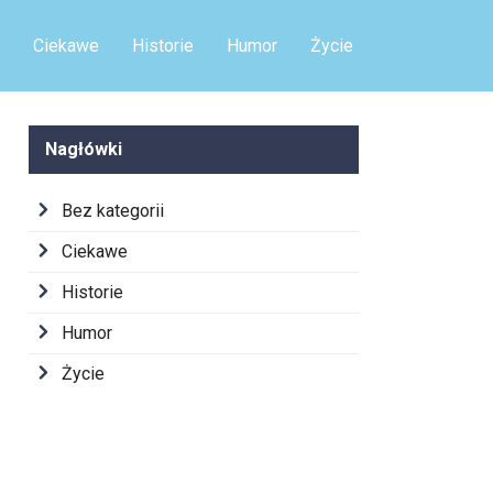
coś nieprawdopodobnego!
Ciekawe
Historie
Humor
Życie
Nagłówki
Bez kategorii
Ciekawe
Historie
Humor
Życie