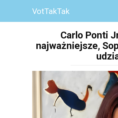
Перейти
VotTakTak
к
контенту
Carlo Ponti Jr
najważniejsze, Sop
udzia