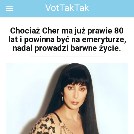
Перейти
VotTakTak
к
контенту
Chociaż Cher ma już prawie 80
lat i powinna być na emeryturze,
nadal prowadzi barwne życie.