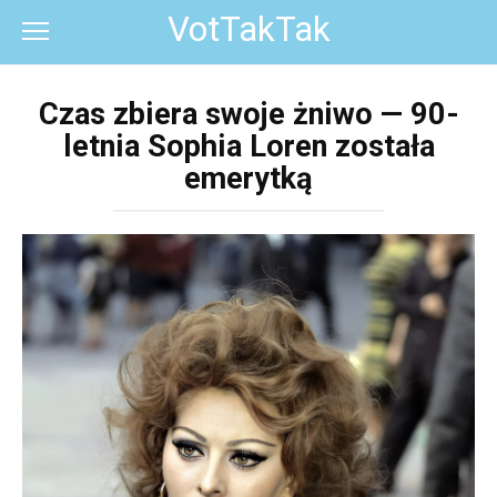
Перейти
VotTakTak
к
контенту
Czas zbiera swoje żniwo — 90-
letnia Sophia Loren została
emerytką