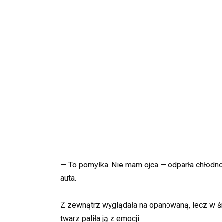
— To pomyłka. Nie mam ojca — odparła chłodno
auta.
Z zewnątrz wyglądała na opanowaną, lecz w śro
twarz paliła ją z emocji.