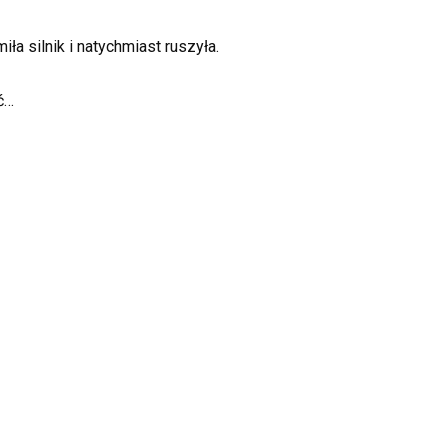
ła silnik i natychmiast ruszyła.
ć…