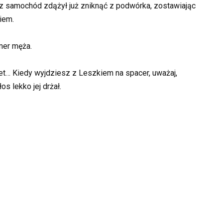
cz samochód zdążył już zniknąć z podwórka, zostawiając
iem.
mer męża.
cet… Kiedy wyjdziesz z Leszkiem na spacer, uważaj,
s lekko jej drżał.