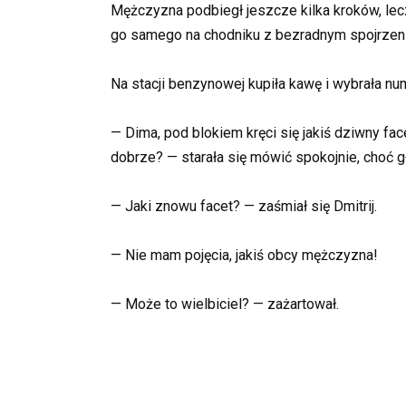
Mężczyzna podbiegł jeszcze kilka kroków, le
go samego na chodniku z bezradnym spojrzen
Na stacji benzynowej kupiła kawę i wybrała nu
— Dima, pod blokiem kręci się jakiś dziwny fa
dobrze? — starała się mówić spokojnie, choć gło
— Jaki znowu facet? — zaśmiał się Dmitrij.
— Nie mam pojęcia, jakiś obcy mężczyzna!
— Może to wielbiciel? — zażartował.