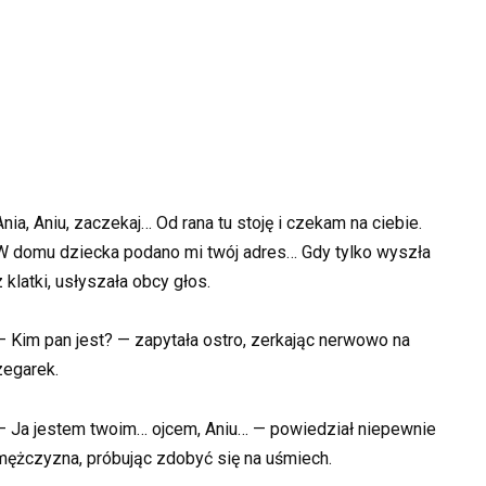
Ania, Aniu, zaczekaj… Od rana tu stoję i czekam na ciebie.
W domu dziecka podano mi twój adres… Gdy tylko wyszła
z klatki, usłyszała obcy głos.
— Kim pan jest? — zapytała ostro, zerkając nerwowo na
zegarek.
— Ja jestem twoim… ojcem, Aniu… — powiedział niepewnie
mężczyzna, próbując zdobyć się na uśmiech.