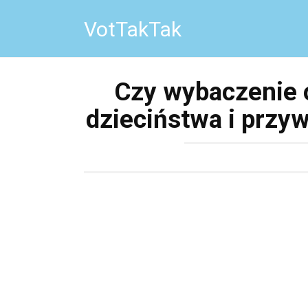
Перейти
VotTakTak
к
контенту
Czy wybaczenie 
dzieciństwa i przyw