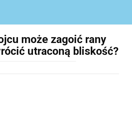
ojcu może zagoić rany
rócić utraconą bliskość?