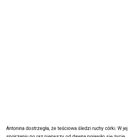
Antonina dostrzegła, że teściowa śledzi ruchy córki. W jej
spojrzeniu po raz pierwszy od dawna pojawiło się życie.