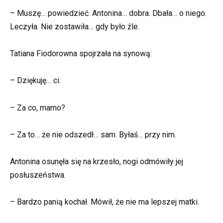
– Muszę… powiedzieć. Antonina… dobra. Dbała… o niego.
Leczyła. Nie zostawiła… gdy było źle.
Tatiana Fiodorowna spojrzała na synową:
– Dziękuję… ci.
– Za co, mamo?
– Za to… że nie odszedł… sam. Byłaś… przy nim.
Antonina osunęła się na krzesło, nogi odmówiły jej
posłuszeństwa.
– Bardzo panią kochał. Mówił, że nie ma lepszej matki.