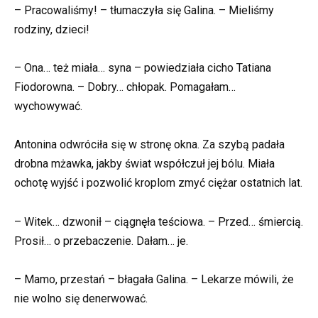
– Pracowaliśmy! – tłumaczyła się Galina. – Mieliśmy
rodziny, dzieci!
– Ona… też miała… syna – powiedziała cicho Tatiana
Fiodorowna. – Dobry… chłopak. Pomagałam…
wychowywać.
Antonina odwróciła się w stronę okna. Za szybą padała
drobna mżawka, jakby świat współczuł jej bólu. Miała
ochotę wyjść i pozwolić kroplom zmyć ciężar ostatnich lat.
– Witek… dzwonił – ciągnęła teściowa. – Przed… śmiercią.
Prosił… o przebaczenie. Dałam… je.
– Mamo, przestań – błagała Galina. – Lekarze mówili, że
nie wolno się denerwować.