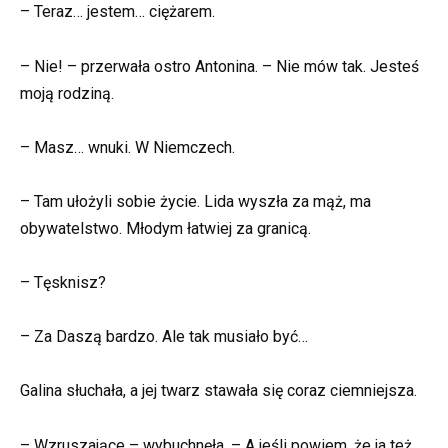
– Teraz… jestem… ciężarem.
– Nie! – przerwała ostro Antonina. – Nie mów tak. Jesteś
moją rodziną.
– Masz… wnuki. W Niemczech.
– Tam ułożyli sobie życie. Lida wyszła za mąż, ma
obywatelstwo. Młodym łatwiej za granicą.
– Tęsknisz?
– Za Daszą bardzo. Ale tak musiało być…
Galina słuchała, a jej twarz stawała się coraz ciemniejsza.
– Wzruszające – wybuchnęła. – A jeśli powiem, że ja też