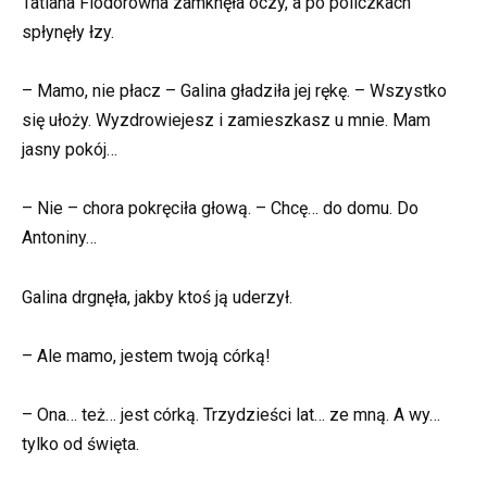
Tatiana Fiodorowna zamknęła oczy, a po policzkach
spłynęły łzy.
– Mamo, nie płacz – Galina gładziła jej rękę. – Wszystko
się ułoży. Wyzdrowiejesz i zamieszkasz u mnie. Mam
jasny pokój…
– Nie – chora pokręciła głową. – Chcę… do domu. Do
Antoniny…
Galina drgnęła, jakby ktoś ją uderzył.
– Ale mamo, jestem twoją córką!
– Ona… też… jest córką. Trzydzieści lat… ze mną. A wy…
tylko od święta.