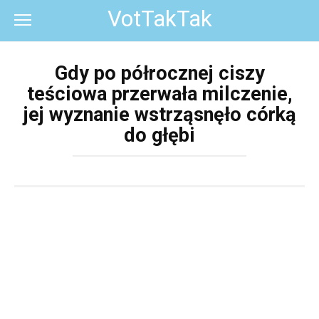
Перейти
VotTakTak
к
контенту
Gdy po półrocznej ciszy
teściowa przerwała milczenie,
jej wyznanie wstrząsnęło córką
do głębi