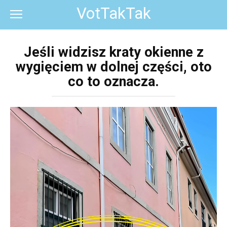
Перейти
VotTakTak
к
контенту
Jeśli widzisz kraty okienne z
wygięciem w dolnej części, oto
co to oznacza.