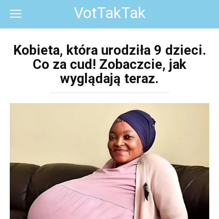
Перейти
VotTakTak
к
контенту
Kobieta, która urodziła 9 dzieci.
Co za cud! Zobaczcie, jak
wyglądają teraz.