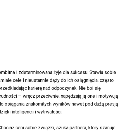
Ambitna i zdeterminowana żyje dla sukcesu. Stawia sobie
śmiałe cele i nieustannie dąży do ich osiągnięcia, często
przedkładając karierę nad odpoczynek. Nie boi się
trudności — wręcz przeciwnie, napędzają ją one i motywują
do osiągania znakomitych wyników nawet pod dużą presją
dzięki inteligencji i wytrwałości.
Chociaż ceni sobie związki, szuka partnera, który szanuje