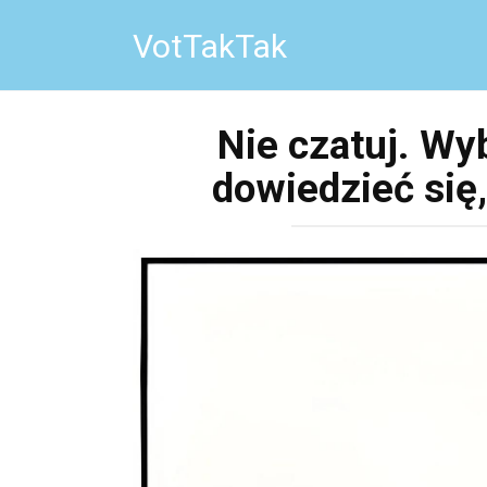
Перейти
VotTakTak
к
контенту
Nie czatuj. Wy
dowiedzieć się,