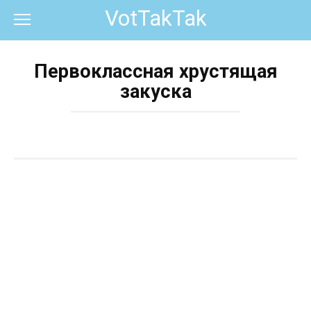
Перейти
VotTakTak
к
контенту
Первоклассная хрустящая
закуска