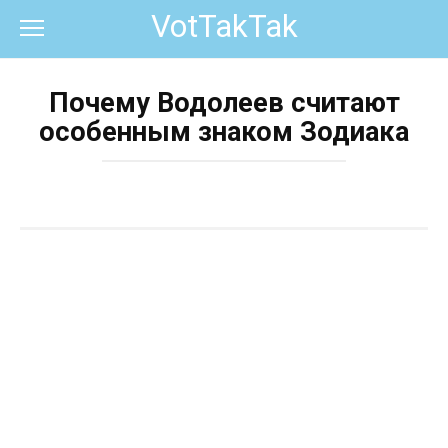
Перейти
VotTakTak
к
контенту
Почему Водолеев считают
особенным знаком Зодиака