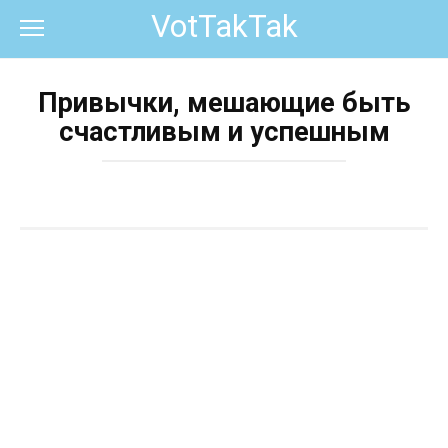
Перейти
VotTakTak
к
контенту
Привычки, мешающие быть
счастливым и успешным