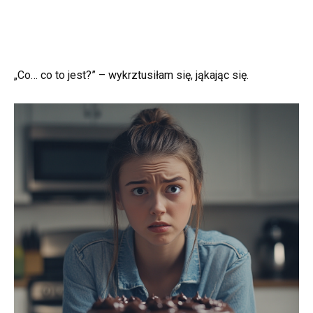
„Co… co to jest?” – wykrztusiłam się, jąkając się.