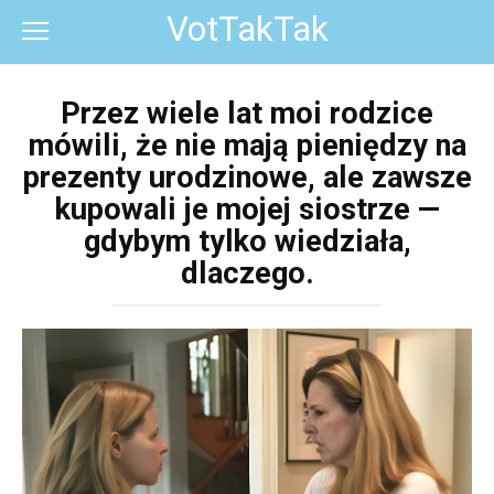
Перейти
VotTakTak
к
контенту
Przez wiele lat moi rodzice
mówili, że nie mają pieniędzy na
prezenty urodzinowe, ale zawsze
kupowali je mojej siostrze —
gdybym tylko wiedziała,
dlaczego.