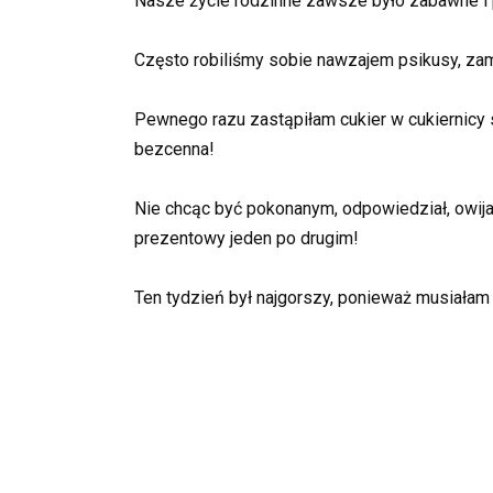
Nasze życie rodzinne zawsze było zabawne i 
Często robiliśmy sobie nawzajem psikusy, zam
Pewnego razu zastąpiłam cukier w cukiernicy 
bezcenna!
Nie chcąc być pokonanym, odpowiedział, owija
prezentowy jeden po drugim!
Ten tydzień był najgorszy, ponieważ musiał