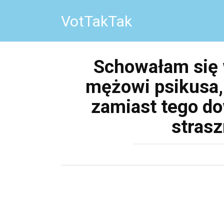
Перейти
VotTakTak
к
контенту
Schowałam się w
mężowi psikusa, 
zamiast tego do
strasz