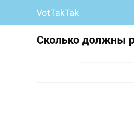
Перейти
VotTakTak
к
контенту
Сколько должны р