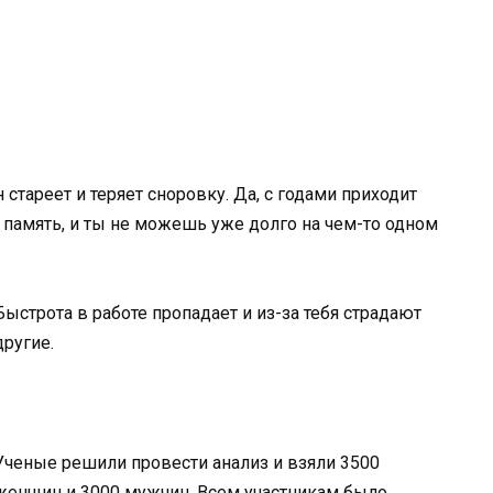
 стареет и теряет сноровку. Да, с годами приходит
я память, и ты не можешь уже долго на чем-то одном
Быстрота в работе пропадает и из-за тебя страдают
другие.
Ученые решили провести анализ и взяли 3500
женщин и 3000 мужчин. Всем участникам было