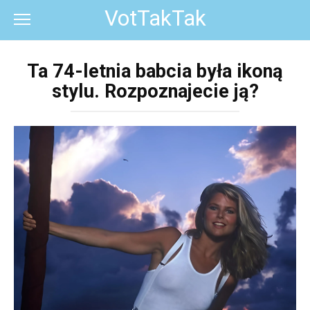
Перейти
VotTakTak
к
контенту
Ta 74-letnia babcia była ikoną
stylu. Rozpoznajecie ją?