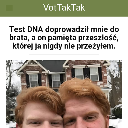
Перейти
VotTakTak
к
контенту
Test DNA doprowadził mnie do
brata, a on pamięta przeszłość,
której ja nigdy nie przeżyłem.