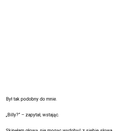
Był tak podobny do mnie.
„Billy?” – zapytał, wstając.
Skinęłam głową, nie mogąc wydobyć z siebie słowa.