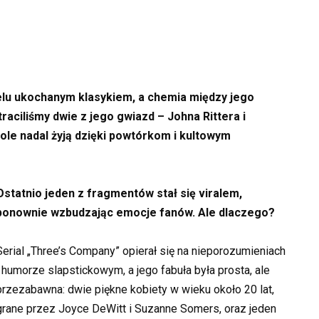
elu ukochanym klasykiem, a chemia między jego
traciliśmy dwie z jego gwiazd – Johna Rittera i
le nadal żyją dzięki powtórkom i kultowym
Ostatnio jeden z fragmentów stał się viralem,
ponownie wzbudzając emocje fanów. Ale dlaczego?
Serial „Three’s Company” opierał się na nieporozumieniach
i humorze slapstickowym, a jego fabuła była prosta, ale
przezabawna: dwie piękne kobiety w wieku około 20 lat,
grane przez Joyce DeWitt i Suzanne Somers, oraz jeden