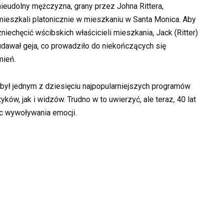
nieudolny mężczyzna, grany przez Johna Rittera,
mieszkali platonicznie w mieszkaniu w Santa Monica. Aby
zniechęcić wścibskich właścicieli mieszkania, Jack (Ritter)
udawał geja, co prowadziło do niekończących się
mień.
był jednym z dziesięciu najpopularniejszych programów
ków, jak i widzów. Trudno w to uwierzyć, ale teraz, 40 lat
oc wywoływania emocji.