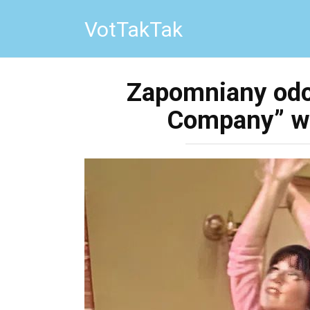
Перейти
VotTakTak
к
контенту
Zapomniany odci
Company” w