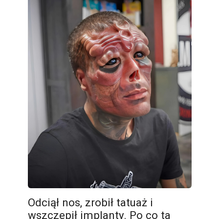
Odciął nos, zrobił tatuaż i
wszczepił implanty. Po co ta