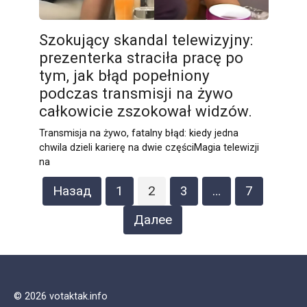
Szokujący skandal telewizyjny:
prezenterka straciła pracę po
tym, jak błąd popełniony
podczas transmisji na żywo
całkowicie zszokował widzów.
Transmisja na żywo, fatalny błąd: kiedy jedna
chwila dzieli karierę na dwie częściMagia telewizji
na
Пагинация
Назад
1
2
3
…
7
записей
Далее
© 2026 votaktak.info