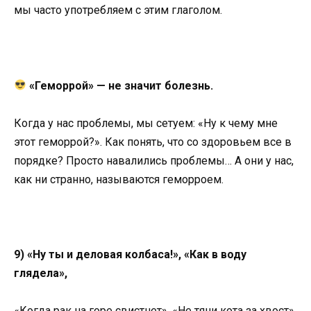
мы часто употребляем с этим глаголом.
«Геморрой» — не значит болезнь.
Когда у нас проблемы, мы сетуем: «Ну к чему мне
этот геморрой?». Как понять, что со здоровьем все в
порядке? Просто навалились проблемы… А они у нас,
как ни странно, называются геморроем.
9) «Ну ты и деловая колбаса!», «Как в воду
глядела»,
«Когда рак на горе свистнет», «Не тяни кота за хвост»,