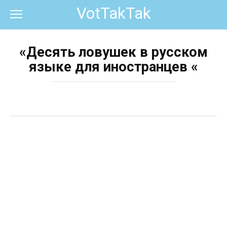
Перейти
VotTakTak
к
контенту
«Десять ловушек в русском
языке для иностранцев «